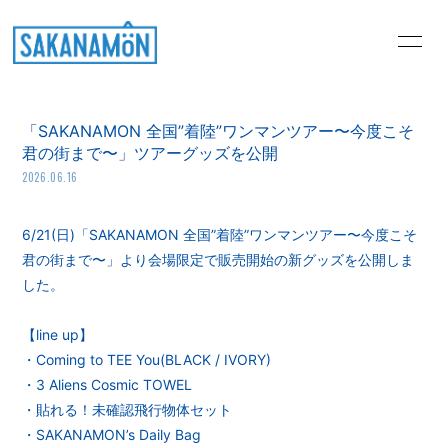
HOME
PROFILE
「SAKANAMON 全国”着陸”ワンマンツアー〜今度こそ
NEWS
MEDIA
君の街まで〜」ツアーグッズを公開
2026.06.16
LIVE
DISCOGRAPHY
STORE
Music Video
6/21(日)「SAKANAMON 全国”着陸”ワンマンツアー〜今度こそ
君の街まで〜」より会場限定で販売開始の新グッズを公開しま
MEMBER'S BLOG
悶々するならSAKANA
した。
問
【line up】
肴のまな板
GALLERY
・Coming to TEE You(BLACK / IVORY)
・3 Aliens Cosmic TOWEL
MOVIE
・貼れる！未確認飛行物体セット
・SAKANAMON’s Daily Bag