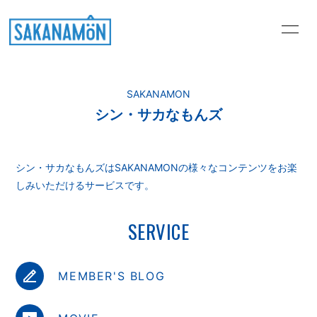
HOME
PROFILE
SAKANAMON
NEWS
MEDIA
シン・サカなもんズ
LIVE
DISCOGRAPHY
STORE
Music Video
シン・サカなもんズはSAKANAMONの様々なコンテンツをお楽
しみいただけるサービスです。
MEMBER'S BLOG
悶々するならSAKANA
問
SERVICE
肴のまな板
GALLERY
MEMBER'S BLOG
MOVIE