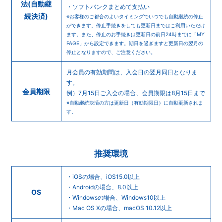
法
(自動継
・ソフトバンクまとめて支払い
続決済)
※お客様のご都合のよいタイミングでいつでも自動継続の停止
ができます。停止手続きをしても更新日まではご利用いただけ
ます。また、停止のお手続きは更新日の前日24時までに「MY
PAGE」から設定できます。期日を過ぎますと更新日の翌月の
停止となりますので、ご注意ください。
月会員の有効期間は、入会日の翌月同日となりま
す。
会員期限
例）7月15日ご入会の場合、会員期限は8月15日まで
※自動継続決済の方は更新日（有効期限日）に自動更新されま
す。
推奨環境
・iOSの場合、iOS15.0以上
・Androidの場合、8.0以上
OS
・Windowsの場合、Windows10以上
・Mac OS Xの場合、macOS 10.12以上