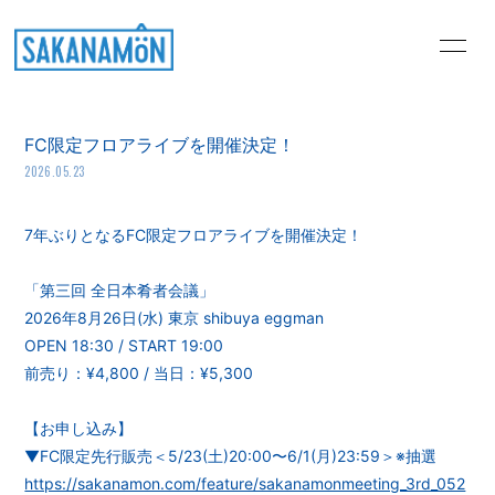
HOME
PROFILE
FC限定フロアライブを開催決定！
NEWS
MEDIA
2026.05.23
LIVE
DISCOGRAPHY
7年ぶりとなるFC限定フロアライブを開催決定！
STORE
Music Video
「第三回 全日本肴者会議」
MEMBER'S BLOG
悶々するならSAKANA
2026年8月26日(水) 東京 shibuya eggman
問
OPEN 18:30 / START 19:00
前売り：¥4,800 / 当日：¥5,300
肴のまな板
GALLERY
【お申し込み】
MOVIE
▼FC限定先行販売＜5/23(土)20:00〜6/1(月)23:59＞※抽選
https://sakanamon.com/feature/sakanamonmeeting_3rd_052