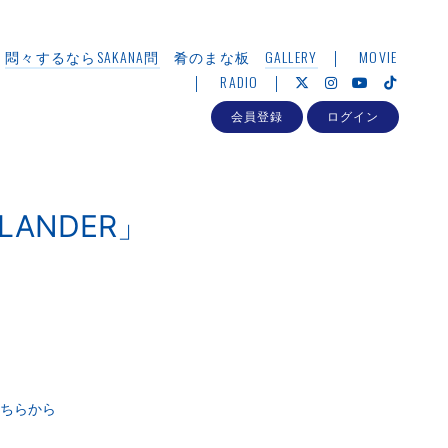
悶々するならSAKANA問
肴のまな板
GALLERY
MOVIE
RADIO
会員登録
ログイン
 LANDER」
ちらから