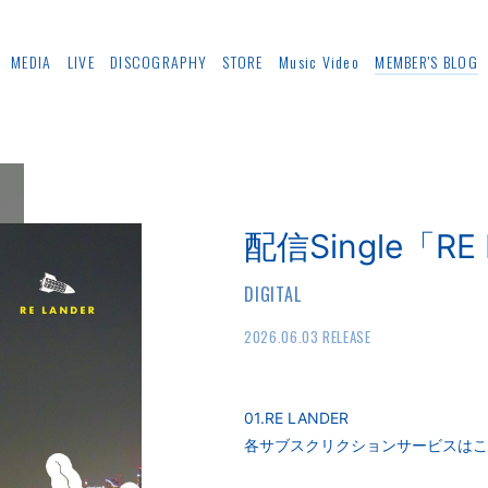
MEDIA
LIVE
DISCOGRAPHY
STORE
Music Video
MEMBER'S BLOG
配信Single「RE
DIGITAL
2026.06.03 RELEASE
01.RE LANDER
各サブスクリクションサービスはこ