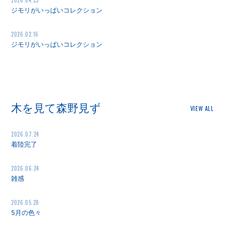
2026.04.23
RADIO
ジモリがいっぱいコレクション
2026.02.16
ジモリがいっぱいコレクション
会員登録
ログイン
木を見て森野見ず
VIEW ALL
2026.07.24
着陸完了
2026.06.24
雑感
2026.05.28
5月の色々