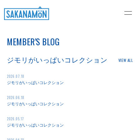
HOME
PROFILE
MEMBER'S BLOG
NEWS
MEDIA
LIVE
DISCOGRAPHY
ジモリがいっぱいコレクション
VIEW ALL
STORE
Music Video
2026.07.18
ジモリがいっぱいコレクション
MEMBER'S BLOG
悶々するならSAKANA
問
2026.06.18
ジモリがいっぱいコレクション
肴のまな板
GALLERY
2026.05.17
MOVIE
ジモリがいっぱいコレクション